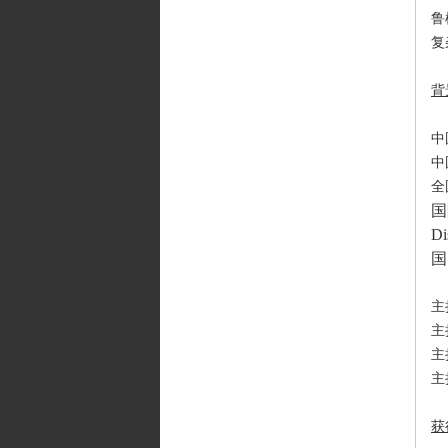
鲁
复
背
中
中
全
国
Di
国
主
主
主
主
获