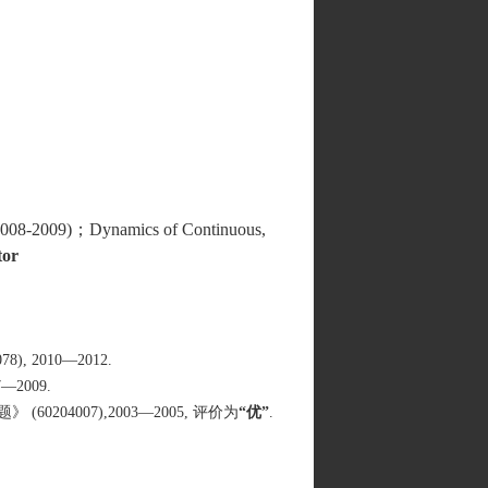
 (2008-2009)；
Dynamics of Continuous,
tor
2010—2012.
2009.
4007),2003—2005, 评价为
“
优
”
.