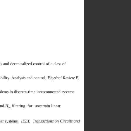
 and decentralized control of a class of
ility: Analysis and control,
Physical Review E
,
lems in discrete-time interconnected systems
and
H
filtering for uncertain linear
∞
ear systems.
IEEE
Transactions on Circuits and