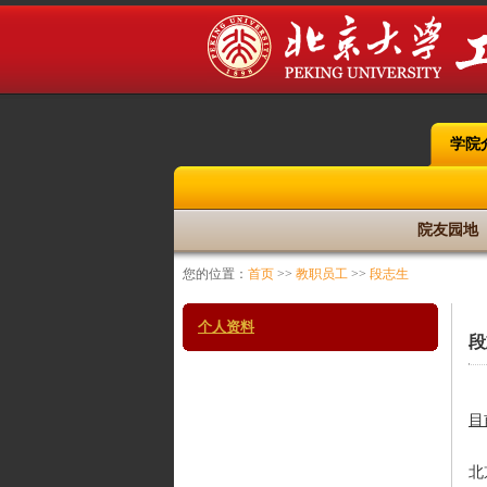
学院
院友园地
您的位置：
首页
>>
教职员工
>>
段志生
个人资料
段
目
北