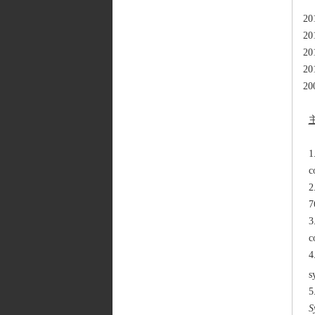
2
2
2
2
2
1
c
2
7
3
c
4
s
5
S