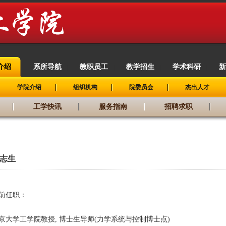
介绍
系所导航
教职员工
教学招生
学术科研
新
|
|
|
|
|
学院介绍
组织机构
院委员会
杰出人才
工学快讯
服务指南
招聘求职
志生
前任职
：
京大学工学院教授, 博士生导师(力学系统与控制博士点)