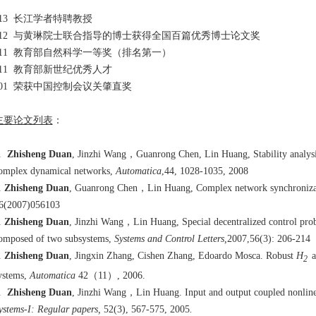
013 长江学者特聘教授
012 与黄琳院士联合指导的博士获得全国百篇优秀博士论文奖
011 教育部自然科学一等奖（排名第一）
011 教育部新世纪优秀人才
001 荣获中国控制会议关肇直奖
主要论文列表
：
.
Zhisheng Duan
, Jinzhi Wang
，
Guanrong Chen, Lin Huang, Stability analysis
omplex dynamical networks,
Automatica
,44, 1028-1035, 2008
.
Zhisheng Duan
, Guanrong Chen
，
Lin Huang, Complex network synchronizab
6(2007)056103
.
Zhisheng Duan
, Jinzhi Wang
，
Lin Huang, Special decentralized control prob
omposed of two subsystems,
Systems and Control Letters,
2007,56(3): 206-214
.
Zhisheng Duan
, Jingxin Zhang, Cishen Zhang, Edoardo Mosca. Robust
H
2
ystems,
Automatica
42（11）, 2006.
.
Zhisheng Duan
, Jinzhi Wang，Lin Huang. Input and output coupled nonlin
ystems-I: Regular papers,
52(3), 567-575, 2005
.