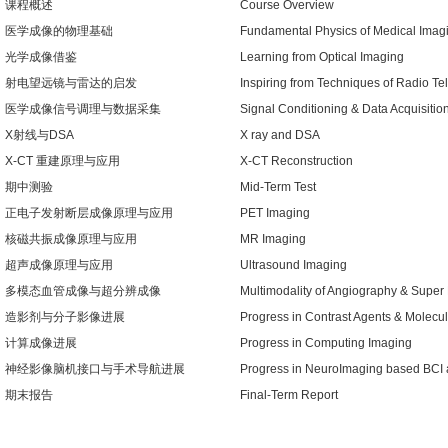
课程概述
Course Overview
医学成像的物理基础
Fundamental Physics of Medical Imag
光学成像借鉴
Learning from Optical Imaging
射电望远镜与雷达的启发
Inspiring from Techniques of Radio T
医学成像信号调理与数据采集
Signal Conditioning & Data Acquisitio
X射线与DSA
X ray and DSA
X-CT 重建原理与应用
X-CT Reconstruction
期中测验
Mid-Term Test
正电子发射断层成像原理与应用
PET Imaging
核磁共振成像原理与应用
MR Imaging
超声成像原理与应用
Ultrasound Imaging
多模态血管成像与超分辨成像
Multimodality of Angiography & Super
造影剂与分子影像进展
Progress in Contrast Agents & Molecu
计算成像进展
Progress in Computing Imaging
神经影像脑机接口与手术导航进展
Progress in NeuroImaging based BCI 
期末报告
Final-Term Report