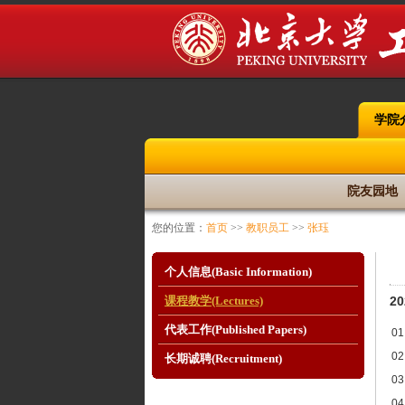
学院
院友园地
您的位置：
首页
>>
教职员工
>>
张珏
个人信息(Basic Information)
2
课程教学(Lectures)
代表工作(Published Papers)
01
02
长期诚聘(Recruitment)
03
04