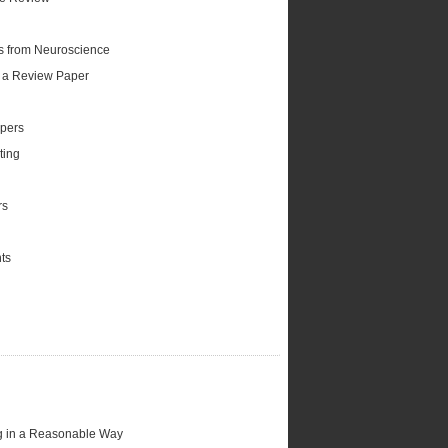
es from Neuroscience
f a Review Paper
pers
ting
rs
ts
ng in a Reasonable Way