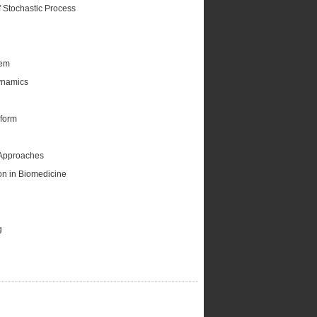
 Stochastic Process
tem
Dynamics
sform
Approaches
ion in Biomedicine
g