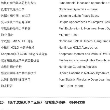
随机过程的基本思想与方法
Fundamental Ideas and approaches of
低维非线性动力学
Nonlinear Dynamics - Chaos
数据在相空间中会说话
Listening data in Phase Space
复杂系统中的有趣现象
Unique Appearances of Complex Sys
非线性神经动力学初探
First Exploration to Nonlinear Neuro
期中测验
Mid-Term Test
非线性 EMD & HHT 分析
Nonlinear EMD & Hilbert-Huang Tran
非线性 HOLO 全息谱分析
Nonlinear HOLO Approaches
Koopman算子与DMD动态模式分解
Koopman Operator and Various DMD 
涨落在生物医学中的重要价值
Fluctuations: Nonnegligible Contribut
非线性耦合分析
Nonlinear Coupling Analysis
隐藏在网络动力学中的模式
Hidden Patterns in Network Dynamics
从统计物理到深度学习
from Statistic Physics to Deep Learnin
期末报告
Final-Term Report
025- 《医学成像原理与应用》 研究生选修课 08404338