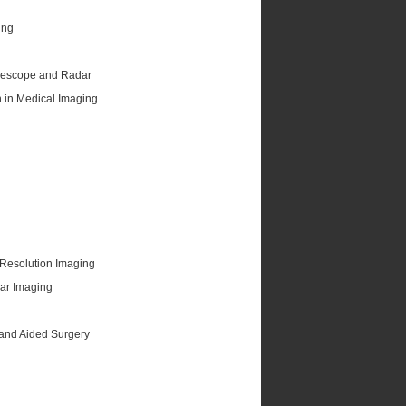
ing
elescope and Radar
n in Medical Imaging
 Resolution Imaging
lar Imaging
and Aided Surgery