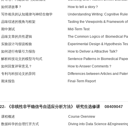
如何讲故事？
How to tell a story？
写作相关的认知规律与神经生物学
Understanding Writing: Cognitive Rul
品味综述的视角与框架
Tasting the Viewpoints & Framework o
期中测试
Mid-Term Test
品味文章的共性逻辑
The Common Logics of Biomedical Pa
实验设计与假设检验
Experimental Design & Hypothesis Tes
如何进行有吸引力报告
How to Deliver a Attractive Talk?
解析科技论文的模型与句式
Sentence
Patterns in Biomedical Pape
如何回复评审意见？
How to Answer Comments？
专利与科技论文的异同
Differences between Articles and Paten
期末报告
Final-Term Report
022- 《非线性非平稳信号自适应分析方法》 研究生选修课 08409047
课程概述
Course Overview
数据科学的合理打开方式
Diving into Data Science &Engineeri