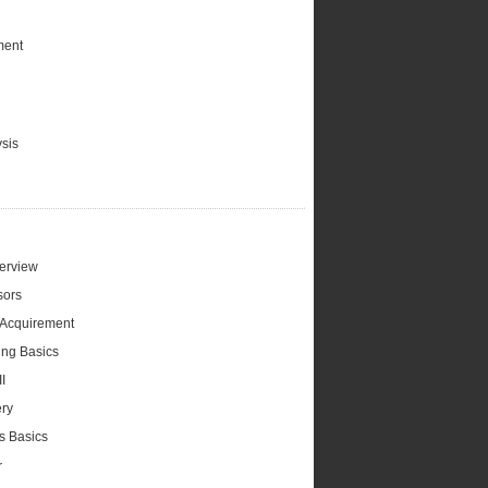
ment
sis
erview
sors
 Acquirement
ing Basics
II
ry
s Basics
r