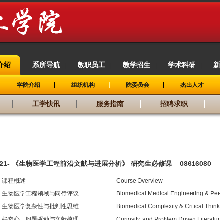
介绍
系所导航
教职员工
教学招生
学术科研
新
|
|
|
|
|
学院介绍
组织机构
院委员会
杰出人才
工学快讯
服务指南
招聘求职
021- 《生物医学工程前沿文献与进展分析》 研究生必修课 08616080
课程概述
Course Overview
生物医学工程领域与同行评议
Biomedical Medical Engineering & Pe
生物医学复杂性与批判性思维
Biomedical Complexity & Critical Think
好奇心、问题驱动与文献梳理
Curiosity, and Problem Driven Literat