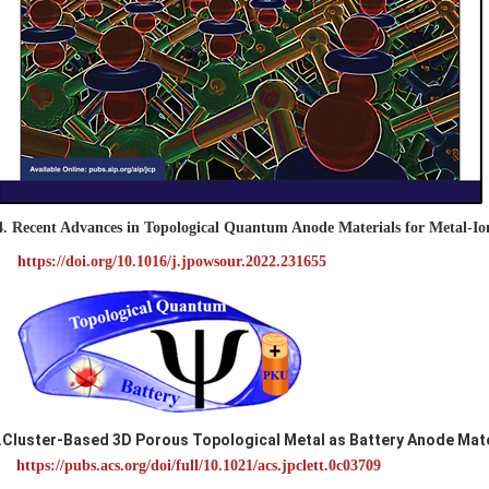
4.
Recent Advances in Topological Quantum Anode Materials for Metal-Ion
https://doi.org/10.1016/j.jpowsour.2022.231655
Cluster-Based 3D Porous Topological Metal as Battery Anode Mate
.
https://pubs.acs.org/doi/full/10.1021/acs.jpclett.0c03709