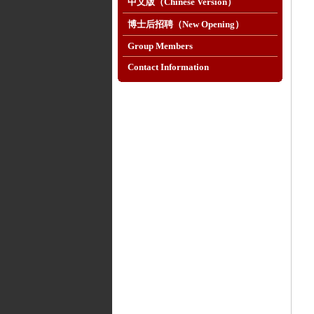
中文版（Chinese Version）
博士后招聘（New Opening）
Group Members
Contact Information