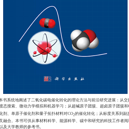
本书系统地阐述了二氧化碳电催化转化的理论方法与前沿研究进展：从交
渡态搜索、微动力学模拟和机器学习；从超碱原子团簇、超卤原子团簇和
化剂、单原子催化剂和量子拓扑材料对
CO
的催化转化；从标度关系到副
2
叉融合。本书可供从事材料科学、能源科学、碳中和研究的科技工作者阅
以及大学教师的参考书。