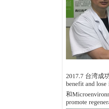
2017.7 台湾
benefit and lose
和Microenvironme
promote regener