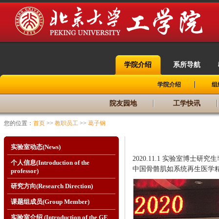
学院介绍
系所导航
|
|
学院介绍
组
院友园地
工学快讯
您的位置：
首页
>>
教职员工
>>
葛子钢
实验室动态(News)
2020.11.1
实验室博士研究生
个人信息(Introduction of the
中国骨骼肌如系统再生医学精
professor)
研究方向(Research Direction)
课题组成员(Group Member)
实验室介绍 (Introduction of the GE