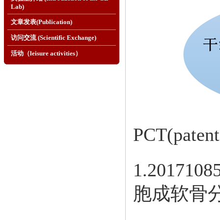
Lab)
文章发表(Publication)
访问交流 (Scientific Exchange)
活动（leisure activities）
PCT(patent
1.20171
胞成软骨