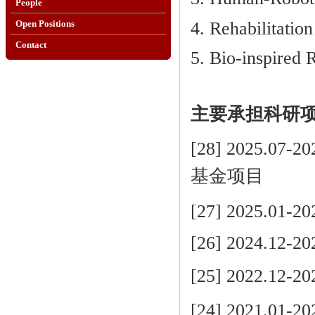
People
4. Rehabilitatio
Open Positions
Contact
5.
Bio-inspired 
主要承担科研项目 
[28] 2025.
基金项目
[27] 2025.
[26] 2024.
[25] 2022.
[24] 2021.