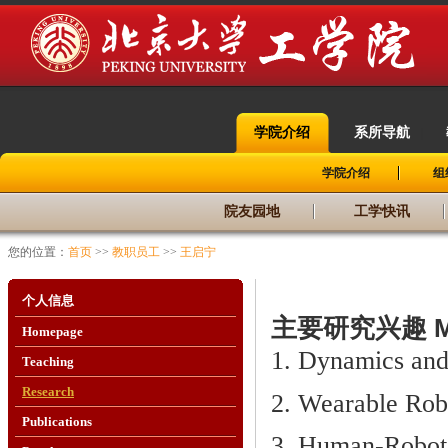
学院介绍
系所导航
|
|
学院介绍
组
院友园地
工学快讯
您的位置：
首页
>>
教职员工
>>
王启宁
个人信息
主要研究兴趣 Main
Homepage
1. Dynamics and
Teaching
Research
2. Wearable Rob
Publications
3. Human-Robot 