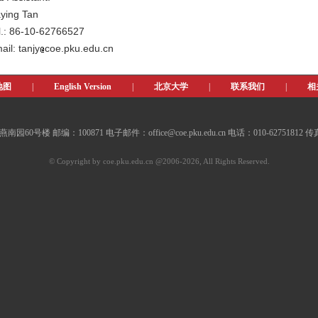
aying Tan
l.: 86-10-62766527
ail: tanjy
coe.pku.edu.cn
地图
|
English Version
|
北京大学
|
联系我们
|
相
0号楼 邮编：100871 电子邮件：office@coe.pku.edu.cn 电话：010-62751812 传真：
© Copyright by coe.pku.edu.cn @2006-2026, All Rights Reserved.