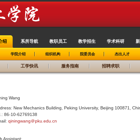
介绍
系所导航
教职员工
教学招生
学术科研
新
|
|
|
|
|
学院介绍
组织机构
院委员会
杰出人才
工学快讯
服务指南
招聘求职
ning Wang
dress: New Mechanics Building, Peking University, Beijing 100871, Chi
l.: 86-10-62769138
ail:
qiningwang＠pku.edu.cn
b Assistant: