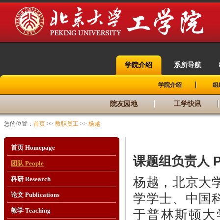
学院介绍
系所导航
|
|
学院介绍
组
院友园地
工学快讯
您的位置：
首页
>>
教职员工
>>
杨越
首页 Homepage
课题组负责人 Princ
团队 People
杨越，北京大
科研 Research
学学士、中国
论文 Publications
教学 Teaching
于普林斯顿大学与