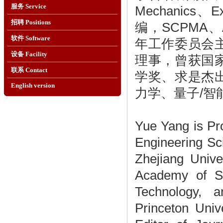
服务 Service
Mechanics、
招聘 Positions
编，SCPMA
软件 Software
年工作委员会
设备 Facility
理事，曾获国
联系 Contact
学奖、求是杰
English version
力学、量子/智
Yue Yang is Pr
Engineering Sc
Zhejiang Unive
Academy of Sci
Technology, a
Princeton Univ