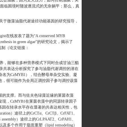
么会油腻，因为太大压力；如何控制油腻，关
在面临困境时随波逐流式的无奈躺平；那么，真
关于微藻油脂代谢途径功能基因的研究报导，
线发表了题为“A conserved MYB
 oil biosynthesis in green algae”的研究论文，揭示了
用机制（论文链接：
究。该藻易培养，能够在多种营养模式下同时合成甘油三酯
录共表达分析探究了参与油脂代谢调控的潜在
命名为CzMYB1），结合酵母单杂交实验、凝
表达，很可能作为全局正调控因子参与调控该藻
证据的支撑。而与佐夫色绿藻近缘的莱茵衣藻
。该研究发现，CzMYB1在莱茵衣藻中的同源转录因子
键基因在转录水平存在显著的共表达相关性，包
uration）途径上的CrCTα、CrCTβ、CrFAT1、
assembly）途径上的CrLPAAT2、CrPAH1、
DP，以及多个作用于脂质重塑（lipid remodeling）