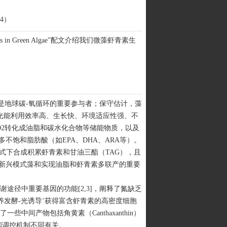
04）
synthesis in Green Algae”配文介绍我们微藻虾青素生
是地球碳-氧循环的重要参与者；保守估计，藻
有光能利用效率高、生长快、环境适应性强、不
O2转化成油脂和碳水化合物等储能物质，以及
饱和脂肪酸（如EPA、DHA、ARA等）。
多种营养模式下合成积累虾青素和甘油三酯（TAG），且
新兴模式藻和实现油脂和虾青素多联产的重要
谢途径中重要基因的功能[2,3]，阐释了氮缺乏
异养发酵-光诱导’获得富含虾青素的高密度细胞
中间产物包括角黄素（Canthaxanthin）
径和调控机制不同有关。