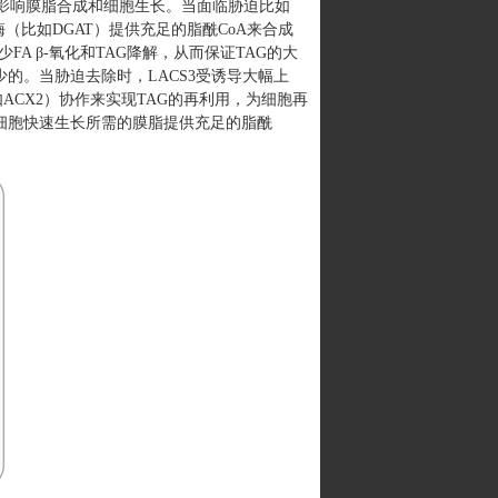
而避免影响膜脂合成和细胞生长。当面临胁迫比如
酶（比如DGAT）提供充足的脂酰CoA来合成
A β-氧化和TAG降解，从而保证TAG的大
可少的。当胁迫去除时，LACS3受诱导大幅上
比如ACX2）协作来实现TAG的再利用，为细胞再
，为细胞快速生长所需的膜脂提供充足的脂酰