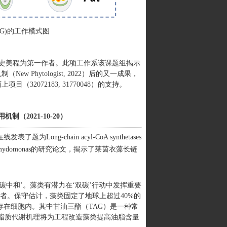
G)的工作模式图
生史美程为第一作者。此项工作系该课题组揭示
Phytologist, 2022）后的又一成果，
（32072183, 31770048）的支持。
用机制
（2021-10-20）
ong-chain acyl-CoA synthetases
oduction in Chlamydomonas的研究论文，揭示了莱茵衣藻长链
‘碳中和’。藻类有潜力在‘双碳’行动中发挥重要
者。保守估计，藻类固定了地球上超过40%的
存在细胞内。其中甘油三酯（TAG）是一种常
明脂质代谢机理将为工程改造藻类提高油脂含量