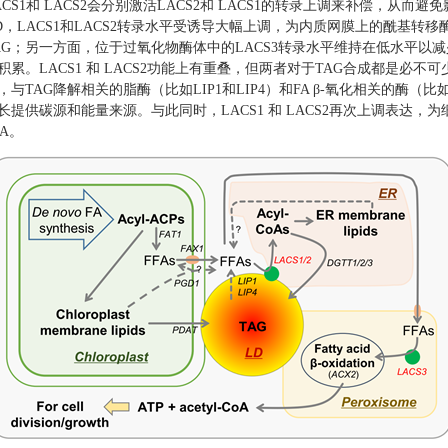
ACS1和 LACS2会分别激活LACS2和 LACS1的转录上调来补偿，从
D，LACS1和LACS2转录水平受诱导大幅上调，为内质网膜上的酰基转移
AG；另一方面，位于过氧化物酶体中的LACS3转录水平维持在低水平以减少F
积累。LACS1 和 LACS2功能上有重叠，但两者对于TAG合成都是必不
，与TAG降解相关的脂酶（比如LIP1和LIP4）和FA β-氧化相关的酶（
长提供碳源和能量来源。与此同时，LACS1 和 LACS2再次上调表达
oA。