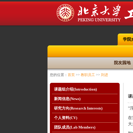
学院
院友园地
您的位置：
首页
>>
教职员工
>>
刘进
课题组介绍(Introduction)
课
新闻信息(News)
研究方向(Research Interests)
“
在
个人资料(CV)
大
团队成员(Lab Members)