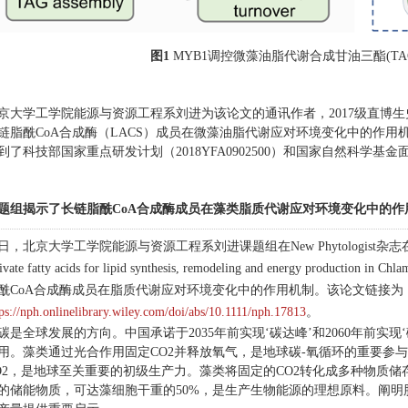
图1
MYB1调控微藻油脂代谢合成甘油三酯(TA
京大学工学院能源与资源工程系刘进为该论文的通讯作者，2017级直博
链脂酰CoA合成酶（LACS）成员在微藻油脂代谢应对环境变化中的作用机制（New 
到了科技部国家重点研发计划（2018YFA0902500）和国家自然科学基金面上项目
题组揭示了长链脂酰CoA合成酶成员在藻类脂质代谢应对环境变化中的作
日，北京大学工学院能源与资源工程系刘进课题组在New Phytologist杂志在线发表了题为L
tivate fatty acids for lipid synthesis, remodeling and energy pr
酰CoA合成酶成员在脂质代谢应对环境变化中的作用机制。该论文链接为
tps://nph.onlinelibrary.wiley.com/doi/abs/10.1111/nph.17813
。
碳是全球发展的方向。中国承诺于2035年前实现‘碳达峰’和2060年前实现
用。藻类通过光合作用固定CO2并释放氧气，是地球碳-氧循环的重要参与
O2，是地球至关重要的初级生产力。藻类将固定的CO2转化成多种物质储
的储能物质，可达藻细胞干重的50%，是生产生物能源的理想原料。阐