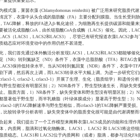
产量提供重要启示。
为模式藻，莱茵衣藻 (Chlamydomonas reinhrdtii) 被广泛用来
情况下，衣藻中从头合成的脂肪酸（FA）主要分配到膜脂。当生长受到胁
，TAG降解，释放的FA进入β-氧化途径，为细胞再生长提供碳源和能量来
要被活化成脂酰CoA，由长链脂酰CoA合成酶（LACS）催化。因此，L
LACS（LACS1，LACS2和LACS3），尽管已有研究报道衣藻LACS2
质稳态应对环境变动中的作用仍然不甚清楚。
此，我们首先通过体外酶活分析发现LACS1，LACS2和LACS3都能够
足（NR）转到氮缺乏（ND）条件下，衣藻中总脂肪酸（TFA）和TAG含量增
LACS3保持低转录水平。当从ND转到氮回复（NDR）条件下，衣藻中TFA和
剧下调，然后再次上调，而LACS3转录水平大幅上调。为进一步研究它
crlacs1-1, crlacs2-1, crlacs3-1）开展了生理、生化（脂质组学
与野生型都没有明显区别；2）NDR条件下，野生型快速生长，而缺失突变体的
止。脂质方面，1）NR条件下，缺失突变体和野生型没有明显区别；2）ND条件下，cr
都显著低于野生型，而半乳糖脂（叶绿体膜成分）显著高于野生型；3）NDR条件
crlacs2-1的TAG降解速率与野生型相似，而crlacs3-1的TAG降解
，比较转录学分析表明，缺失突变体中的脂质变化很可能是由代谢调整而
合起来，我们提出了一个工作模型来阐释衣藻LACS成员的功能和生理作
体，内质网，脂滴和过氧化物酶体。LACS1， LACS2 和 LACS3将
脂质稳态。LACS1和 LACS2位于内质网和（或者）脂滴，都参与活化