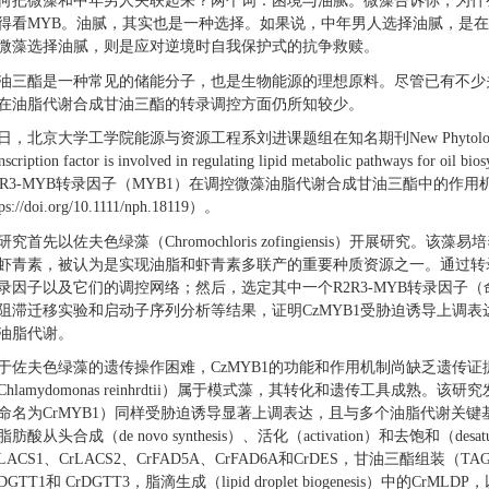
何把微藻和中年男人关联起来？两个词：困境与油腻。微藻告诉你，为什
得看MYB。油腻，其实也是一种选择。如果说，中年男人选择油腻，是
微藻选择油腻，则是应对逆境时自我保护式的抗争救赎。
油三酯是一种常见的储能分子，也是生物能源的理想原料。尽管已有不少
在油脂代谢合成甘油三酯的转录调控方面仍所知较少。
日，北京大学工学院能源与资源工程系刘进课题组在知名期刊New Phytologist在
anscription factor is involved in regulating lipid metabolic pathways for
2R3-MYB转录因子（MYB1）在调控微藻油脂代谢合成甘油三酯中的作
tps://doi.org/10.1111/nph.18119）。
研究首先以佐夫色绿藻（Chromochloris zofingiensis）开展研
虾青素，被认为是实现油脂和虾青素多联产的重要种质资源之一。通过转
录因子以及它们的调控网络；然后，选定其中一个R2R3-MYB转录因子（
阻滞迁移实验和启动子序列分析等结果，证明CzMYB1受胁迫诱导上调
油脂代谢。
于佐夫色绿藻的遗传操作困难，CzMYB1的功能和作用机制尚缺乏遗传
Chlamydomonas reinhrdtii）属于模式藻，其转化和遗传工具成熟
命名为CrMYB1）同样受胁迫诱导显著上调表达，且与多个油脂代谢关
脂肪酸从头合成（de novo synthesis）、活化（activation）和去饱和（desat
rLACS1、CrLACS2、CrFAD5A、CrFAD6A和CrDES，甘油三酯组装（TAG 
rDGTT1和 CrDGTT3，脂滴生成（lipid droplet biogenesis）中的CrML