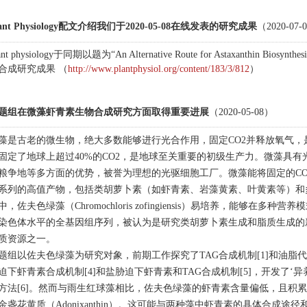
lant Physiology配文介绍我们于2020-05-08在线发表的研究成果
（2020-07-
ant physiology于同期以题为“An Alternative Route for Astaxanthin Bio
合成研究成果 （
http://www.plantphysiol.org/content/183/3/812
）
题组在微藻虾青素生物合成研究方面取得重要进展
（2020-05-08）
藻是古老的微生物，绝大多数能够进行光合作用，固定CO2并释放氧气，
固定了地球上超过40%的CO2，是地球至关重要的初级生产力。微藻具
粮争地等多方面的优势，被誉为理想的光驱细胞工厂。微藻能将固定的C
系列的高值产物，包括类胡萝卜素（如虾青素、岩藻黄素、叶黄素等）和多不
中，佐夫色绿藻（Chromochloris zofingiensis）易培养，能够在
染色体水平的全基因组序列，被认为是研究类胡萝卜素生成和脂质生成的
质资源之一。
题组以佐夫色绿藻为研究对象，前期工作探究了TAG合成机制[1]和油脂代
迫下虾青素合成机制[4]和盐胁迫下虾青素和TAG合成机制[5]，开发了‘
方法[6]。然而与雨生红球藻相比，佐夫色绿藻的虾青素含量偏低，且积累了一些
金盏花黄质（Adonixanthin）。这可能与两种藻中虾青素的具体合成途