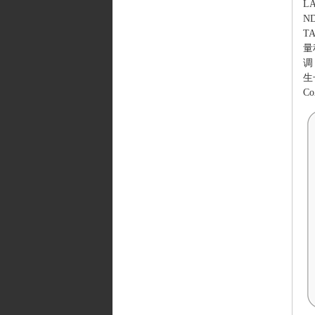
L
N
T
量
调
生
C