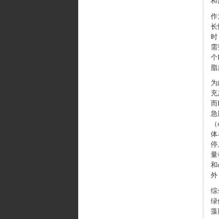
和
作
长
时
需
个
脂
为
充
而
急
（
体
停
量
和
外
综
绿
藻