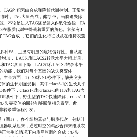
研究脂质代谢。TAG的积累由合成和降解代谢控制。正常生
迫时，TAG大量合成，储存FA。当胁迫去除
源。不论是进入TAG还是进入β-氧化途径，FA
ACS在脂质代谢中扮演着重要的角色。衣藻有3
参与了TAG合成 ，它们的生化特征以及在维持衣藻
催化多种FA，且没有明显的底物偏好性。当从氮
加， LACS1和LACS2转录水平大幅上调，
TAG含量下降，LACS1和LACS2转录水平
们的功能，我们对每个基因的缺失突变体
）和遗传分析。生长方面，1）NR和ND条件下，缺失突变
生长明显受损，其中crlacs3-1的生长几乎
lacs1-1和crlacs2-1的TFA和TAG含
下，野生型的TAG快速降解，crlacs1-1
严重受损。缺失突变体的回补能够回复相关表型。此
非转录重编程引发。
用（图1）。多个细胞器参与脂质代谢，包括叶
这些细胞器联系起来，通过时空的精妙合作来维系衣
FA供正常生长情况下内质网膜脂的合成；缺失