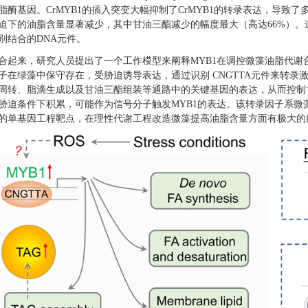
脂酶基因。CrMYB1的插入突变大幅抑制了CrMYB1的转录表达，导致
迫下的油脂含量显著减少，其中甘油三酯减少的幅度最大（高达66%）。这
别结合的DNA元件。
合起来，研究人员提出了一个工作模型来阐释MYB1在调控微藻油脂代谢合
子在绿藻中保守存在，受胁迫诱导表达，通过识别 CNGTTA元件来转
周转、脂滴生成以及甘油三酯组装等通路中的关键基因的表达，从而控制
胁迫条件下积累，可能作为信号分子触发MYB1的表达。该转录因子系微
的单基因工程靶点，在理性代谢工程改造微藻提高油脂含量方面有极大的