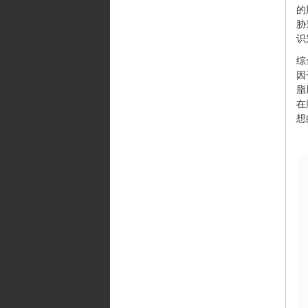
的
胁
识
综
因
脂
在
想