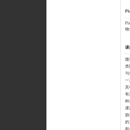
P
Pl
物
课
微
类
与
一
其
有
种
课
胁
的
和