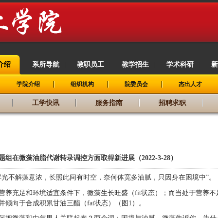
介绍
系所导航
教职员工
教学招生
学术科研
新
|
|
|
|
|
学院介绍
组织机构
院委员会
杰出人才
工学快讯
服务指南
招聘求职
题组在微藻油脂代谢转录调控方面取得新进展
（2022-3-28）
浮光不解藻意浓，长照此间有时空，奈何体宽多油腻，只因身在困境中”。
营养充足和环境适宜条件下，微藻生长旺盛（fit状态）；而当处于营养
并倾向于合成积累甘油三酯（fat状态）（图1）。