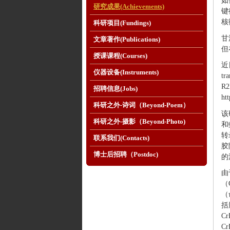
如
研究成果(Achievements)
键
核
科研项目(Fundings)
甘
文章著作(Publications)
但
授课课程(Courses)
近
仪器设备(Instruments)
tr
R
招聘信息(Jobs)
ht
科研之外-诗词（Beyond-Poem）
该
科研之外-摄影（Beyond-Photo)
和
转
联系我们(Contacts)
胶
博士后招聘（Postdoc)
的
由
（
（
括
C
C