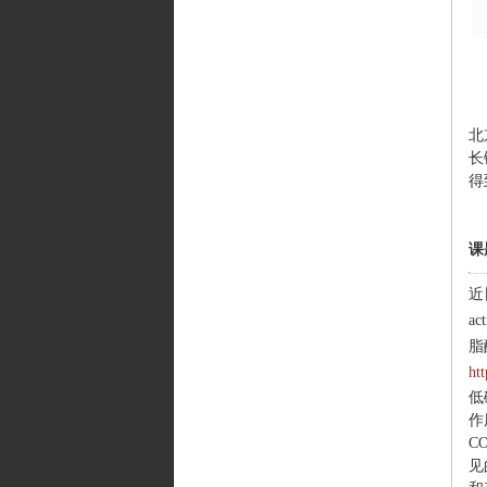
北
长
得
课
近
ac
脂
ht
低
作
C
见